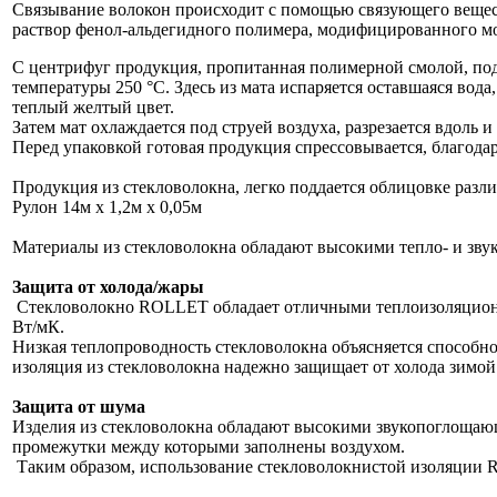
Связывание волокон происходит с помощью связующего вещест
раствор фенол-альдегидного полимера, модифицированного мо
С центрифуг продукция, пропитанная полимерной смолой, пода
температуры 250 °C. Здесь из мата испаряется оставшаяся вод
теплый желтый цвет.
Затем мат охлаждается под струей воздуха, разрезается вдоль 
Перед упаковкой готовая продукция спрессовывается, благода
Продукция из стекловолокна, легко поддается облицовке разл
Рулон 14м х 1,2м х 0,05м
Материалы из стекловолокна обладают высокими тепло- и зву
Защита от холода/жары
Стекловолокно ROLLET обладает отличными теплоизоляционны
Вт/мК.
Низкая теплопроводность стекловолокна объясняется способн
изоляция из стекловолокна надежно защищает от холода зимой
Защита от шума
Изделия из стекловолокна обладают высокими звукопоглощающи
промежутки между которыми заполнены воздухом.
Таким образом, использование стекловолокнистой изоляции 