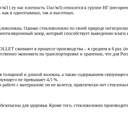
м3 ( eу нас плотность 11кг/м3) относится к группе НГ (негорю
– как в одноэтажных, так и высотных.
ловолокна. Однако стекловолокно по своей природе негигроскопи
вентиляционный зазор, который способствует выведению влаги 
LLET сжимают в процессе производства – в среднем в 6 раз. (
ственно экономить на транспортировке и хранении, что для Рос
я толщиной и длиной волокна, а также содержанием связующег
вязующего не превышает 4,5 %.
работе с материалом: он не колется, практически нет стеклопыли
зопасны для здоровья. Кроме того, стекловолокно производится 