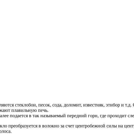
тся стеклобои, песок, сода, доломит, известняк, этибор и т.д.
ужают плавильную печь.
далее подается в так называемый передний горн, где проходит 
кло преобразуется в волокно за счет центробежной силы на цент
олоса.