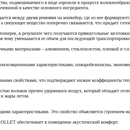
ва, подмешиваемого в виде аэрозоли в процессе волокнообразо
чевиной в качестве основного ингредиента.
ется между двумя ремнями на конвейер, где из нее формируются
а, а связующее вещество поперечно связывается, что придает го
и поперек, в результате чего получаются прямоугольные заготовк
ря чему уменьшается ее объем для последующей транспортировки
ичными материалами – алюминием, стеклохолстом, пленкой и т.п
коизоляционными характеристиками, пожаробезопасны, экономич
ми свойствами, что подтверждают низкие коэффициенты теплопр
остью волокон прочно удерживать воздух, который обладает от
 и жары летом.
ми характеристиками. Это свойство объясняется строением мат
ROLLET обеспечивает в помещении акустический комфорт.