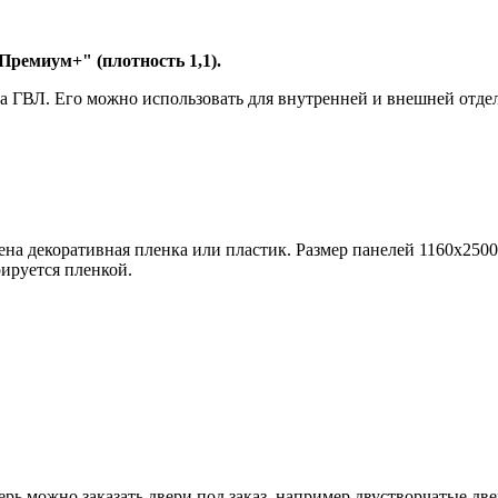
ремиум+" (плотность 1,1).
ва ГВЛ. Его можно использовать для внутренней и внешней отдел
ена декоративная пленка или пластик. Размер панелей 1160х250
ируется пленкой.
рь можно заказать двери под заказ, например двустворчатые две