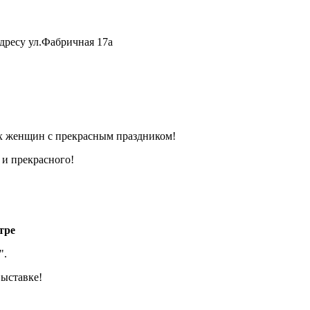
адресу ул.Фабричная 17а
ех женщин с прекрасным праздником!
 и прекрасного!
тре
".
выставке!