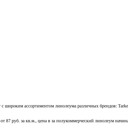
с широким ассортиментом линолеума различных брендов: Tarkett
 87 руб. за кв.м., цена в за полукоммерческий линолеум начина