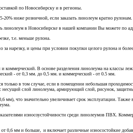
оставкой по Новосибирску и в регионы.
5-20% ниже розничной, если заказать линолеум кратно рулонам.
ть линолеум в Новосибирске в нашей компании Вы можете по ад
ке, т.е. меньше рулона.
но за нарезку, и цены при условии покупки целого рулона и более
 и коммерческий. В основе разделения линолеума на классы леж
кий - от 0,3 мм. до 0,5 мм. и коммерческий - от 0.5 мм.
я только в том случае, если в помещении небольшая проходимост
в: несущий слой линолеума, армирующий слой, рисунок, защитны
0,6 мм), что значительно увеличивает срок эксплуатации. Такж
еума.
оказателями износоустойчивости среди линолеумов ПВХ. Коммер
от 0,6 мм и больше, и включает различные износостойкие добав