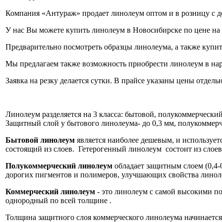
Компания «Антураж» продает линолеум оптом и в розницу с д
У нас Вы можете купить линолеум в Новосибирске по цене на 
Предварительно посмотреть образцы линолеума, а также купи
Мы предлагаем также возможность приобрести линолеум в нарез
Заявка на резку делается сутки. В прайсе указаны цены отдель
Линолеум разделяется на 3 класса: бытовой, полукоммерческий
Защитный слой у бытового линолеума- до 0,3 мм, полукоммерчес
Бытовой линолеум
является наиболее дешевым, и используетс
состоящий из слоев. Гетерогенный линолеум состоит из слое
Полукоммерческий линолеум
обладает защитным слоем (0,4-
дорогих пигментов и полимеров, улучшающих свойства линол
Коммерческий линолеум
- это линолеум с самой высокими п
однородный по всей толщине .
Толщина защитного слоя коммерческого линолеума начинается 