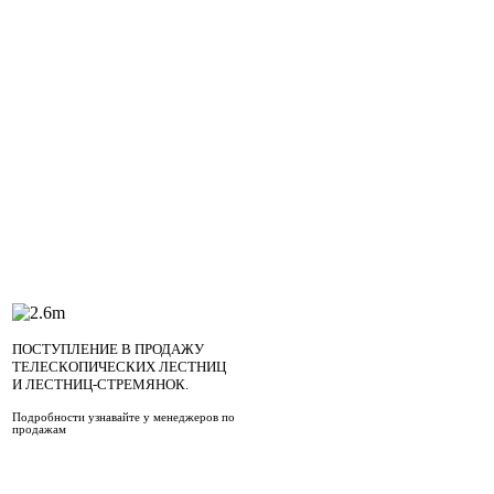
свойства СМЛ данной тол
его для внешней отделки 
пола.
ПОСТУПЛЕНИЕ В ПРОДАЖУ
ТЕЛЕСКОПИЧЕСКИХ ЛЕСТНИЦ
И ЛЕСТНИЦ-СТРЕМЯНОК.
Подробности узнавайте у менеджеров по
продажам